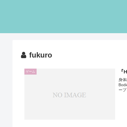
fukuro
『H
ゲーム
身体能
Bodi